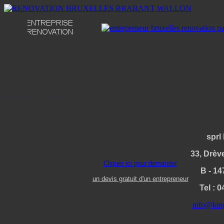
en
électricité bruxelles, plomberie, carrelage, décora
entrepreneur rénovation
sprl
33, Drè
Cliquer ici pour demander
B - 1
un devis gratuit d'un entrepreneur
Tel : 
info@king